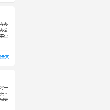
天在办
办公
去买些
读全文
法将一
1张不
过完美