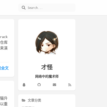
ack
 仓库
包来演
才怪
读全文
网络中的魔术师
小猫升
文章分类
可以重