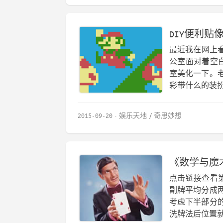
DIY便利贴
最近我在网上看
公室面对着空
室美化一下。
彩带什么的装扮
2015-09-20
娱乐天地
奇思妙想
《数学与魔
点击链接查看
副牌平均分成
考虑下半部分
洗牌法后位置就变