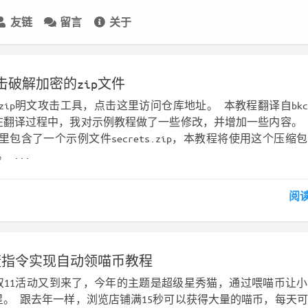
友链
留言
关于
击破解加密的zip文件
一个zip明文攻击工具，点击这里访问仓库地址。 本教程翻译自bkcr
在翻译过程中，我对示例教程做了一些修改，并增加一些内容。
目录里包含了一个示例文件secrets.zip，本教程将使用这个压缩
 ...
阅
快捷指令实现自动领喵币教程
宝双11活动又到来了，今年的主题是超级星秀猫，通过喂喵币让
星。 跟去年一样，浏览店铺满15秒可以获得大量的喵币，每天