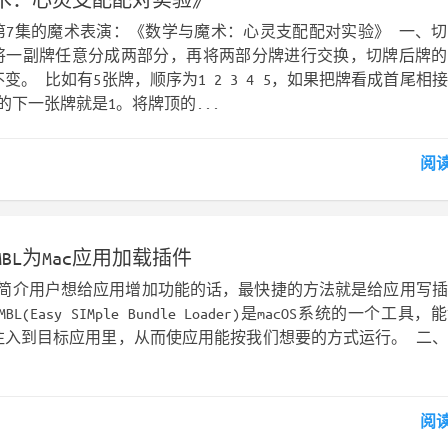
术：心灵支配配对实验》
第7集的魔术表演：《数学与魔术：心灵支配配对实验》 一、
将一副牌任意分成两部分，再将两部分牌进行交换，切牌后牌的
变。 比如有5张牌，顺序为1 2 3 4 5，如果把牌看成首尾相
的下一张牌就是1。将牌顶的...
阅
IMBL为Mac应用加载插件
IMBL简介用户想给应用增加功能的话，最快捷的方法就是给应用写
MBL(Easy SIMple Bundle Loader)是macOS系统的一个工具
注入到目标应用里，从而使应用能按我们想要的方式运行。 二
阅