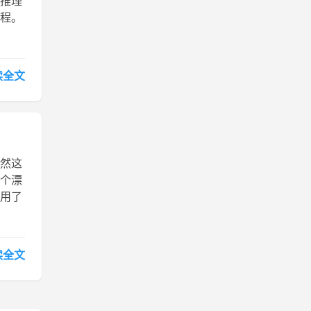
析推理
程。
读全文
然这
个漂
用了
读全文