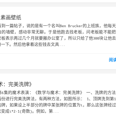
像素画壁纸
到一篇帖子，说的是有一个名叫Ben Brucker的上班族，他每
白的墙壁，感动非常无聊。于是他跑去找老板，问老板能不能把
老板表示再过几个月就要搬办公室了，所以只给了他300块让他
一下。然后他拿着这些钱去文具...
阅
术：完美洗牌》
第6集的魔术表演：《数学与魔术：完美洗牌》 一、洗牌的方
两份进行完美洗牌法，有两种方法，如图所示： 1、顶牌洗到第
的牌，如果设上半部分的牌中某张牌的位置为i，那么这张牌经
成i*2-1(奇数)。例如，第...