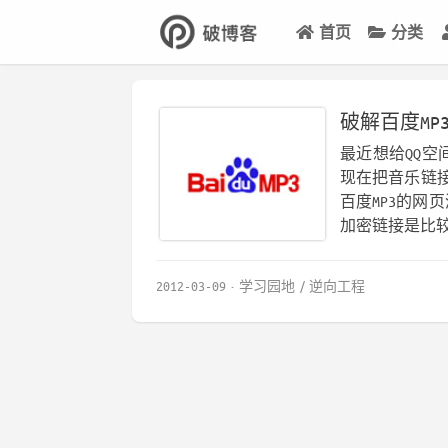
首页
分类
破解百度MP
最近想给QQ空
现在把音乐链接
百度MP3的网
加密链接是比较
2012-03-09
学习园地
逆向工程