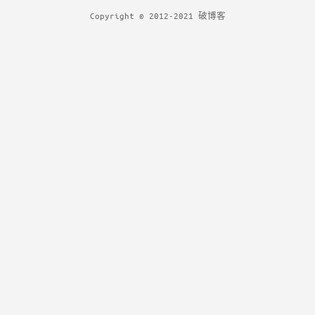
近，我用了10多年的PHP
Copyright © 2012-2021 破博客
主机商宣布停运了，突然
感到有些失落，我已...