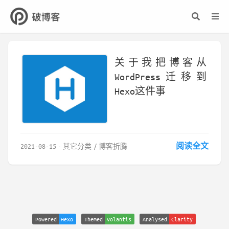
关于我把博客从
WordPress迁移到
Hexo这件事
一、为什么要迁移博客我
阅读全文
2021-08-15
其它分类
博客折腾
本来以为我已经过了折腾
博客的年纪了，没想到最
近还是把博客从
WordPress迁移到了
Hexo，主要有以下几个原
因： 1、People Die,
Powered
Hexo
Themed
Volantis
Analysed
Clarity
But Long Live GitHub最