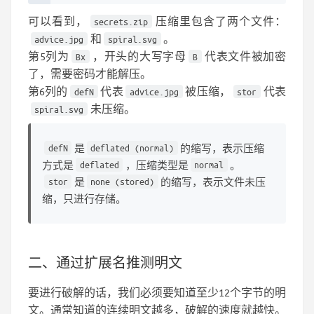
可以看到，
压缩里包含了两个文件：
secrets.zip
和
。
advice.jpg
spiral.svg
第5列为
，开头的大写字母
代表文件被加密
Bx
B
了，需要密码才能解压。
第6列的
代表
被压缩，
代表
defN
advice.jpg
stor
未压缩。
spiral.svg
defN
是
deflated (normal)
的缩写，表示压缩
方式是
deflated
，压缩类型是
normal
。
stor
是
none (stored)
的缩写，表示文件未压
缩，只进行存储。
二、通过扩展名推测明文
要进行破解的话，我们必须要知道至少12个字节的明
文。通常知道的连续明文越多，破解的速度就越快。