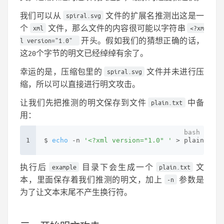
我们可以从
文件的扩展名推测出这是一
spiral.svg
个
文件，那么文件的内容很可能以字符串
xml
<?xm
开头。假如我们的猜想正确的话，
l version="1.0"
这20个字节的明文已经绰绰有余了。
幸运的是，压缩包里的
文件并未进行压
spiral.svg
缩，所以可以直接进行明文攻击。
让我们先把推测的明文保存到文件
中备
plain.txt
用：
1
$ 
echo
 -n 
'<?xml version="1.0" '
 > plain.txt
执行后
目录下会生成一个
文
example
plain.txt
本，里面保存着我们推测的明文，加上
参数是
-n
为了让文本末尾不产生换行符。