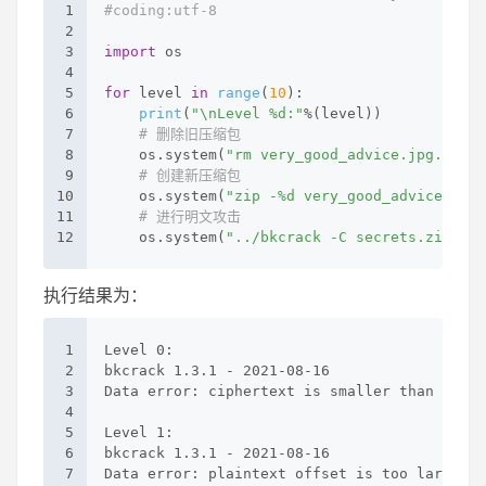
1
#coding:utf-8
2
3
import
 os
4
5
for
 level 
in
range
(
10
):
6
print
(
"\nLevel %d:"
%(level))
7
# 删除旧压缩包
8
    os.system(
"rm very_good_advice.jpg.zip"
)
9
# 创建新压缩包
10
    os.system(
"zip -%d very_good_advice.jpg.
11
# 进行明文攻击
12
    os.system(
"../bkcrack -C secrets.zip -c 
执行结果为：
1
Level 0:
2
bkcrack 1.3.1 - 2021-08-16
3
Data error: ciphertext is smaller than plain
4
5
Level 1:
6
bkcrack 1.3.1 - 2021-08-16
7
Data error: plaintext offset is too large.