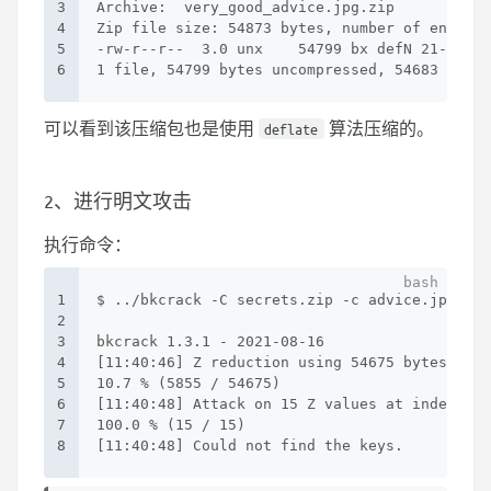
3
Archive:  very_good_advice.jpg.zip
4
Zip file size: 54873 bytes, number of entries
5
-rw-r--r--  3.0 unx    54799 bx defN 21-Oct-1
6
1 file, 54799 bytes uncompressed, 54683 bytes
可以看到该压缩包也是使用
算法压缩的。
deflate
2、进行明文攻击
执行命令：
1
$ ../bkcrack -C secrets.zip -c advice.jpg -P 
2
3
bkcrack 1.3.1 - 2021-08-16
4
[11:40:46] Z reduction using 54675 bytes of k
5
10.7 % (5855 / 54675)
6
[11:40:48] Attack on 15 Z values at index 488
7
100.0 % (15 / 15)
8
[11:40:48] Could not find the keys.