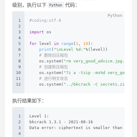
级别，执行以下
代码：
Python
1
#coding:utf-8
2
3
import
 os
4
5
for
 level 
in
range
(
1
, 
10
):
6
print
(
"\nLevel %d:"
%(level))
7
# 删除旧压缩包
8
    os.system(
"rm very_good_advice.jpg.zip"
)
9
# 创建新压缩包
10
    os.system(
"7z a -tzip -mx%d very_good_ad
11
# 进行明文攻击
12
    os.system(
"../bkcrack -C secrets.zip -c 
执行结果如下：
1
Level 1:
2
bkcrack 1.3.1 - 2021-08-16
3
Data error: ciphertext is smaller than plain
4