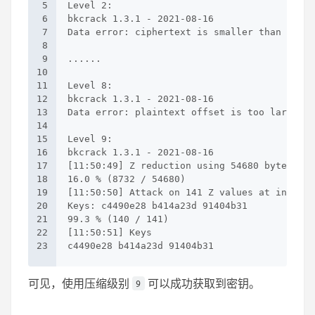
5
Level 2:
6
bkcrack 1.3.1 - 2021-08-16
7
Data error: ciphertext is smaller than plain
8
9
......
10
11
Level 8:
12
bkcrack 1.3.1 - 2021-08-16
13
Data error: plaintext offset is too large.
14
15
Level 9:
16
bkcrack 1.3.1 - 2021-08-16
17
[11:50:49] Z reduction using 54680 bytes of 
18
16.0 % (8732 / 54680)
19
[11:50:50] Attack on 141 Z values at index 4
20
Keys: c4490e28 b414a23d 91404b31
21
99.3 % (140 / 141)
22
[11:50:51] Keys
23
c4490e28 b414a23d 91404b31
可见，使用压缩级别
可以成功获取到密钥。
9