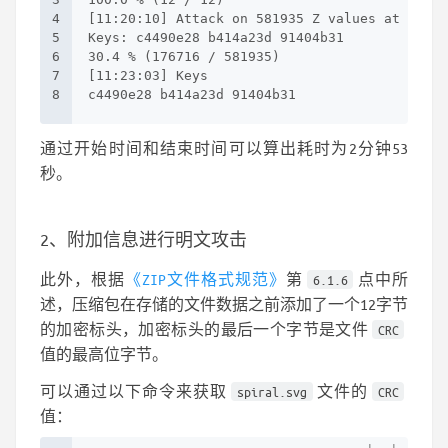
4
[11:20:10] Attack on 581935 Z values at index
5
Keys: c4490e28 b414a23d 91404b31
6
30.4 % (176716 / 581935)
7
[11:23:03] Keys
8
c4490e28 b414a23d 91404b31
通过开始时间和结束时间可以算出耗时为2分钟53
秒。
2、附加信息进行明文攻击
此外，根据
《ZIP文件格式规范》
第
点中所
6.1.6
述，压缩包在存储的文件数据之前添加了一个12字节
的加密标头，加密标头的最后一个字节是文件
CRC
值的最高位字节。
可以通过以下命令来获取
文件的
spiral.svg
CRC
值：