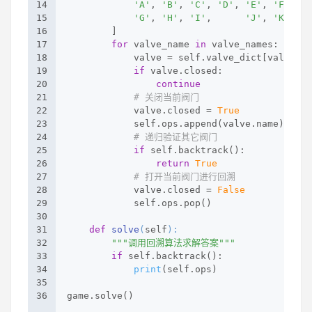
14
'A'
, 
'B'
, 
'C'
, 
'D'
, 
'E'
, 
'F'
,
15
'G'
, 
'H'
, 
'I'
,      
'J'
, 
'K'
,
16
        ]
17
for
 valve_name 
in
 valve_names:
18
            valve = self.valve_dict[valve_na
19
if
 valve.closed:
20
continue
21
# 关闭当前阀门
22
            valve.closed = 
True
23
            self.ops.append(valve.name)
24
# 递归验证其它阀门
25
if
 self.backtrack():
26
return
True
27
# 打开当前阀门进行回溯
28
            valve.closed = 
False
29
            self.ops.pop()
30
31
def
solve
(
self
):
32
"""调用回溯算法求解答案"""
33
if
 self.backtrack():
34
print
(self.ops)
35
36
game.solve()