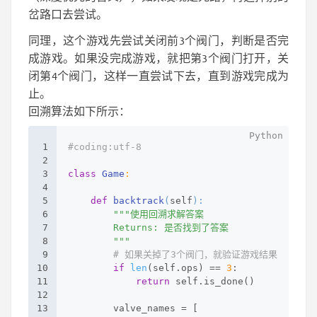
岔路口去尝试。
同理，这个游戏先尝试关闭前3个阀门，判断是否完
成游戏。如果没完成游戏，就把第3个阀门打开，关
闭第4个阀门，这样一直尝试下去，直到游戏完成为
止。
回溯算法如下所示：
1
#coding:utf-8
2
3
class
Game
:
4
5
def
backtrack
(
self
):
6
"""使用回溯求解答案
7
        Returns: 是否找到了答案
8
        """
9
# 如果关掉了3个阀门，就验证游戏结果
10
if
len
(self.ops) == 
3
:
11
return
 self.is_done()
12
13
        valve_names = [