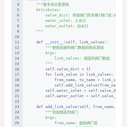
4
"""扳手关水管游戏
5
    Attributes:
6
        valve_dict: 存放阀门的字典{阀门名:阀门对
7
        water_inlet: 入水口
8
        water_outlet: 出水口
9
    """
10
11
def
__init__
(
self, link_valves
):
12
"""使用连接的阀门数组初始化游戏
13
        Args:
14
            link_valves: 相连的阀门数组
15
        """
16
        self.valve_dict = {}
17
for
 link_valve 
in
 link_valves:
18
            from_name, to_name = link_valve
19
            self.add_link_valve(from_name, t
20
        self.water_inlet = self.valve_dict[
'
21
        self.water_outlet = self.valve_dict[
22
23
def
add_link_valve
(
self, from_name, to_n
24
"""添加相连的阀门
25
        Args:
26
            from_name: 起始阀门名