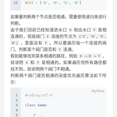
13
X(
0
) : [
'G'
, 
'H'
, 
'K'
, 
'B'
]
如果要判断两个节点是否相通，需要使用递归来进行
判断。
由于我们目前已经知道进水口
和出水口
是相
X
Y
连通的，但是阀门
连接的节点为
X
['G', 'H', 'K',
，里面没有
。所以要遍历每一个连接的阀
'B']
Y
门，判断某个阀门是否和
连通。
Y
假如能够找到某条相通的路径，例如
，
X -> B -> Y
就说明
和
是相通的。如果遍历完所有路径都
X
Y
找不到，就说明两个阀门不相通。
判断两个阀门是否相通的深度优先遍历算法如下所
示：
1
#coding:utf-8
2
3
class
Game
:
4
5
# ...