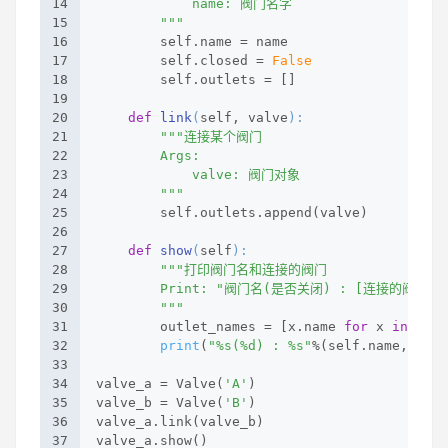
14
            name: 阀门名字
15
        """
16
        self.name = name
17
        self.closed = 
False
18
        self.outlets = []
19
20
def
link
(
self, valve
):
21
"""连接某个阀门
22
        Args:
23
            valve: 阀门对象
24
        """
25
        self.outlets.append(valve)
26
27
def
show
(
self
):
28
"""打印阀门名和连接的阀门
29
        Print: "阀门名(是否关闭) : [连接的阀门名
30
        """
31
        outlet_names = [x.name 
for
 x 
in
 self
32
print
(
"%s(%d) : %s"
%(self.name, self
33
34
valve_a = Valve(
'A'
)
35
valve_b = Valve(
'B'
)
36
valve_a.link(valve_b)
37
valve_a.show()