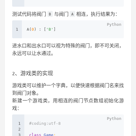
测试代码将阀门
与阀门
相连，执行结果为：
B
A
1
A(
0
) : [
'B'
]
进水口和出水口可以视为特殊的阀门，即不可关闭，
永远可以让水通过。
2、游戏类的实现
游戏类可以维护一个字典，以便快速根据阀门名来找
到阀门对象。
新建一个游戏类，用相连的阀门节点数组初始化游
戏：
1
#coding:utf-8
2
3
class
Game
: