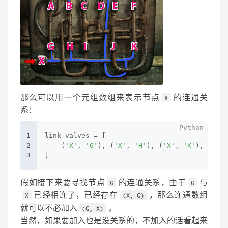
那么可以用一个元组数组来表示节点
的连通关
X
系：
1
link_valves = [
2
    (
'X'
, 
'G'
), (
'X'
, 
'H'
), (
'X'
, 
'K'
), (
'X'
,
3
]
假如接下来要寻找节点
的连通关系，由于
与
G
G
已经相连了，已经存在
，那么连通数组
X
(X, G)
就可以不必加入
。
(G, X)
当然，如果要加入也是没关系的，不加入的话看起来