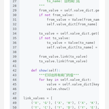
27
            to_name: 目的阀门名
28
        """
29
        from_valve = self.valve_dict.get(fro
30
if
not
 from_valve:
31
            from_valve = Valve(from_name)
32
            self.valve_dict[from_name] = fro
33
34
        to_valve = self.valve_dict.get(to_na
35
if
not
 to_valve:
36
            to_valve = Valve(to_name)
37
            self.valve_dict[to_name] = to_va
38
39
        from_valve.link(to_valve)
40
        to_valve.link(from_valve)
41
42
def
show
(
self
):
43
"""打印出所有阀门的值"""
44
for
 key 
in
 self.valve_dict:
45
            valve = self.valve_dict[key]
46
            valve.show()
47
48
link_valves = [
49
    (
'X'
, 
'G'
), (
'X'
, 
'H'
), (
'X'
, 
'K'
), (
'X'
50
    (
'Y'
, 
'C'
), (
'Y'
, 
'D'
), (
'Y'
, 
'E'
), (
'Y'