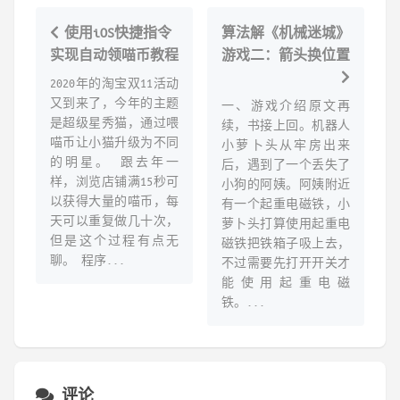
使用iOS快捷指令
算法解《机械迷城》
实现自动领喵币教程
游戏二：箭头换位置
2020年的淘宝双11活动
又到来了，今年的主题
一、游戏介绍原文再
是超级星秀猫，通过喂
续，书接上回。机器人
喵币让小猫升级为不同
小萝卜头从牢房出来
的明星。 跟去年一
后，遇到了一个丢失了
样，浏览店铺满15秒可
小狗的阿姨。阿姨附近
以获得大量的喵币，每
有一个起重电磁铁，小
天可以重复做几十次，
萝卜头打算使用起重电
但是这个过程有点无
磁铁把铁箱子吸上去，
聊。 程序...
不过需要先打开开关才
能使用起重电磁
铁。...
评论