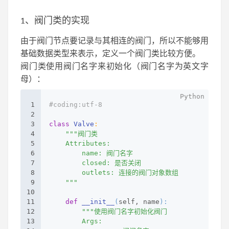
1、阀门类的实现
由于阀门节点要记录与其相连的阀门，所以不能够用
基础数据类型来表示，定义一个阀门类比较方便。
阀门类使用阀门名字来初始化（阀门名字为英文字
母）：
1
#coding:utf-8
2
3
class
Valve
:
4
"""阀门类
5
    Attributes:
6
        name: 阀门名字
7
        closed: 是否关闭
8
        outlets: 连接的阀门对象数组
9
    """
10
11
def
__init__
(
self, name
):
12
"""使用阀门名字初始化阀门
13
        Args: