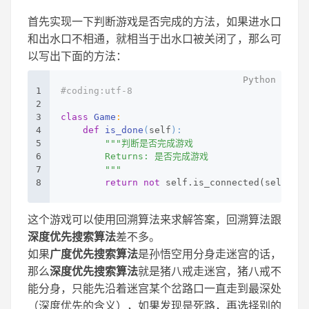
首先实现一下判断游戏是否完成的方法，如果进水口
和出水口不相通，就相当于出水口被关闭了，那么可
以写出下面的方法：
1
#coding:utf-8
2
3
class
Game
:
4
def
is_done
(
self
):
5
"""判断是否完成游戏
6
        Returns: 是否完成游戏
7
        """
8
return
not
 self.is_connected(self.wat
这个游戏可以使用回溯算法来求解答案，回溯算法跟
深度优先搜索算法
差不多。
如果
广度优先搜索算法
是孙悟空用分身走迷宫的话，
那么
深度优先搜索算法
就是猪八戒走迷宫，猪八戒不
能分身，只能先沿着迷宫某个岔路口一直走到最深处
（深度优先的含义），如果发现是死路，再选择别的