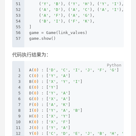
51
    (
'Y'
, 
'B'
), (
'Y'
, 
'H'
), (
'Y'
, 
'I'
),
52
    (
'A'
, 
'D'
), (
'A'
, 
'C'
), (
'A'
, 
'I'
), (
'A'
53
    (
'A'
, 
'F'
), (
'A'
, 
'G'
),
54
    (
'B'
, 
'I'
), (
'F'
, 
'K'
),
55
]
56
game = Game(link_valves)
57
game.show()
代码执行结果为：
1
A(
0
) : [
'D'
, 
'C'
, 
'I'
, 
'J'
, 
'F'
, 
'G'
]
2
C(
0
) : [
'Y'
, 
'A'
]
3
B(
0
) : [
'X'
, 
'Y'
, 
'I'
]
4
E(
0
) : [
'Y'
]
5
D(
0
) : [
'Y'
, 
'A'
]
6
G(
0
) : [
'X'
, 
'A'
]
7
F(
0
) : [
'A'
, 
'K'
]
8
I(
0
) : [
'Y'
, 
'A'
, 
'B'
]
9
H(
0
) : [
'X'
, 
'Y'
]
10
K(
0
) : [
'X'
, 
'F'
]
11
J(
0
) : [
'Y'
, 
'A'
]
12
Y(
0
) : [
'C'
, 
'D'
, 
'E'
, 
'J'
, 
'B'
, 
'H'
, 
'I'
]