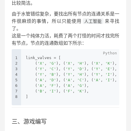
比较简洁。
由于水管错综复杂，要找出所有节点的连通关系是一
件很麻烦的事情，所以只能使用
来寻找
人工智能
了。
这是一个纯体力活，耗费了两个打怪的时间才找完所
有节点，节点的连通数组如下所示：
1
link_valves = [
2
    (
'X'
, 
'G'
), (
'X'
, 
'H'
), (
'X'
, 
'K'
), (
'X'
,
3
    (
'Y'
, 
'C'
), (
'Y'
, 
'D'
), (
'Y'
, 
'E'
), (
'Y'
,
4
    (
'Y'
, 
'B'
), (
'Y'
, 
'H'
), (
'Y'
, 
'I'
),
5
    (
'A'
, 
'D'
), (
'A'
, 
'C'
), (
'A'
, 
'I'
), (
'A'
,
6
    (
'A'
, 
'F'
), (
'A'
, 
'G'
),
7
    (
'B'
, 
'I'
), (
'F'
, 
'K'
),
8
]
三、游戏编写