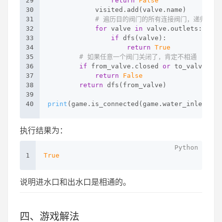
29
return
False
30
            visited.add(valve.name)
31
# 遍历目的阀门的所有连接阀门，递归判断
32
for
 valve 
in
 valve.outlets:
33
if
 dfs(valve):
34
return
True
35
# 如果任意一个阀门关闭了，肯定不相通
36
if
 from_valve.closed 
or
 to_valve.clo
37
return
False
38
return
 dfs(from_valve)
39
40
print
(game.is_connected(game.water_inlet, ga
执行结果为：
1
True
说明进水口和出水口是相通的。
四、游戏解法