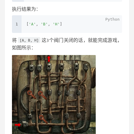
执行结果为：
1
[
'A'
, 
'B'
, 
'H'
]
将
这3个阀门关闭的话，就能完成游戏，
[A, B, H]
如图所示：