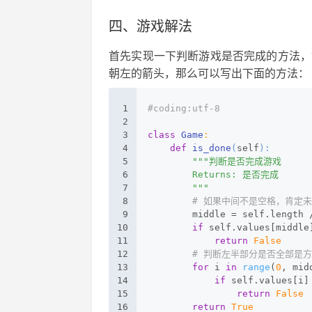
四、游戏解法
首先实现一下判断游戏是否完成的方法，
朝左的箭头，那么可以写出下面的方法：
1
#coding:utf-8
2
3
class
Game
:
4
def
is_done
(
self
):
5
"""判断是否完成游戏
6
        Returns: 是否完成
7
        """
8
# 如果中间不是空格，肯定
9
        middle = self.length 
10
if
 self.values[middle
11
return
False
12
# 判断左半部分是否全部是
13
for
 i 
in
range
(
0
, mid
14
if
 self.values[i]
15
return
False
16
return
True