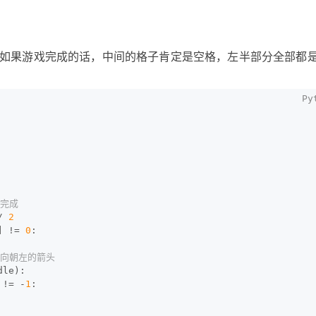
如果游戏完成的话，中间的格子肯定是空格，左半部分全部都
未完成
/ 
2
] != 
0
:
方向朝左的箭头
dle):
 != -
1
: