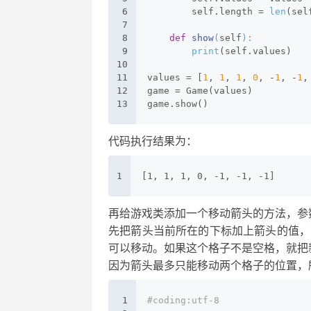
6
        self.length = 
len
(sel
7
8
def
show
(
self
):
9
print
(self.values)
10
11
values = [
1
, 
1
, 
1
, 
0
, -
1
, -
1
,
12
game = Game(values)
13
game.show()
代码执行结果为：
1
[1, 1, 1, 0, -1, -1, -1]
再给游戏类添加一个移动箭头的方法，参
先把箭头当前所在的下标加上箭头的值，
可以移动。如果这个格子不是空格，就把
因为箭头最多只能移动两个格子的位置，
1
#coding:utf-8