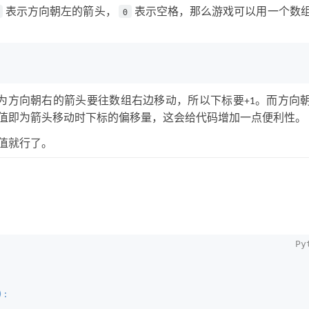
表示方向朝左的箭头，
表示空格，那么游戏可以用一个数
0
为方向朝右的箭头要往数组右边移动，所以下标要+1。而方向
的值即为箭头移动时下标的偏移量，这会给代码增加一点便利性。
值就行了。
):