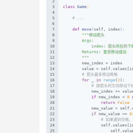
2
3
class
Game
:
4
5
# ...
6
7
def
move
(
self, index
):
8
"""移动箭头
9
        Args:
10
            index: 箭头所在的下
11
        Returns: 是否移动成功
12
        """
13
        new_index = index
14
        value = self.values[i
15
# 箭头最多移动两格
16
for
 _ 
in
range
(
2
):
17
# 按箭头的方向移动下
18
            new_index += valu
19
if
 new_index < 
0
20
return
False
21
            new_value = self.
22
if
 new_value == 
0
23
# 如果遇到空格
24
                self.values[i
25
                    self.valu