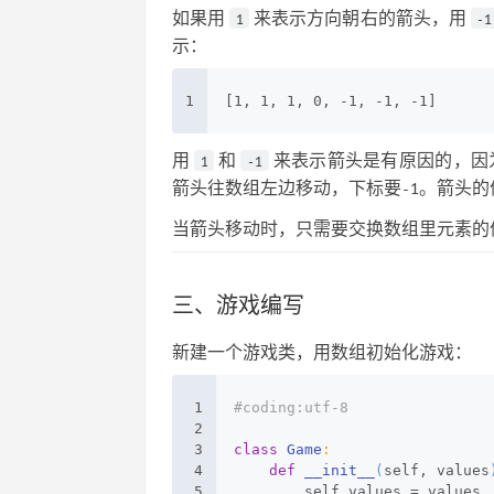
如果用
来表示方向朝右的箭头，用
1
-1
示：
1
[1, 1, 1, 0, -1, -1, -1]
用
和
来表示箭头是有原因的，因
1
-1
箭头往数组左边移动，下标要-1。箭头
当箭头移动时，只需要交换数组里元素的
三、游戏编写
新建一个游戏类，用数组初始化游戏：
1
#coding:utf-8
2
3
class
Game
:
4
def
__init__
(
self, values
5
        self.values = values