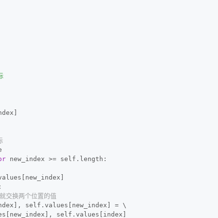
标
ndex]
标
e
or
 new_index >= self.length:
values[new_index]
:
，就交换两个位置的值
ndex], self.values[new_index] = \
es[new_index], self.values[index]