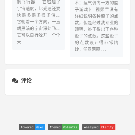
航飞行器…… 它超越了
术：运气偏向一方的骰
宇宙速度，比光速还要
子游戏》 视频里没有
快很多很多很多倍……
详细说明各种骰子的点
它朝着一个方向，一直
数，但是经过我专业的
朝黑暗的宇宙深处飞……
观察，终于得出了各种
它可以自行躲开一个个
骰子的点数。这些骰子
天...
的点数设计得非常精
妙，任意两颗...
评论
Powered
Hexo
Themed
Volantis
Analysed
Clarity