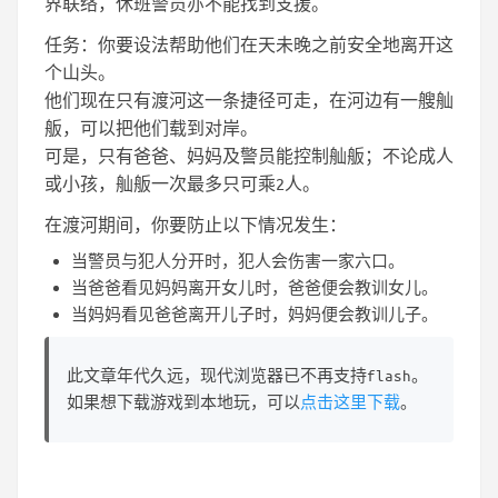
界联络，休班警员亦不能找到支援。
任务：你要设法帮助他们在天未晚之前安全地离开这
个山头。
他们现在只有渡河这一条捷径可走，在河边有一艘舢
舨，可以把他们载到对岸。
可是，只有爸爸、妈妈及警员能控制舢舨；不论成人
或小孩，舢舨一次最多只可乘2人。
在渡河期间，你要防止以下情况发生：
当警员与犯人分开时，犯人会伤害一家六口。
当爸爸看见妈妈离开女儿时，爸爸便会教训女儿。
当妈妈看见爸爸离开儿子时，妈妈便会教训儿子。
此文章年代久远，现代浏览器已不再支持flash。
如果想下载游戏到本地玩，可以
点击这里下载
。