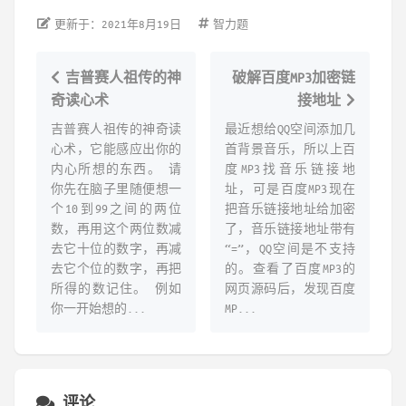
更新于：2021年8月19日
智力题
吉普赛人祖传的神
破解百度MP3加密链
奇读心术
接地址
吉普赛人祖传的神奇读
最近想给QQ空间添加几
心术，它能感应出你的
首背景音乐，所以上百
内心所想的东西。 请
度MP3找音乐链接地
你先在脑子里随便想一
址，可是百度MP3现在
个10到99之间的两位
把音乐链接地址给加密
数，再用这个两位数减
了，音乐链接地址带有
去它十位的数字，再减
“=”，QQ空间是不支持
去它个位的数字，再把
的。查看了百度MP3的
所得的数记住。 例如
网页源码后，发现百度
你一开始想的...
MP...
评论